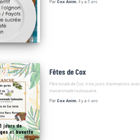
Par
Cox Anim
, il y a
3 ans
Fêtes de Cox
Fête locale de Cox, trois jours d’animations ave
macaronade toulousaine.
Par
Cox Anim
, il y a
4 ans