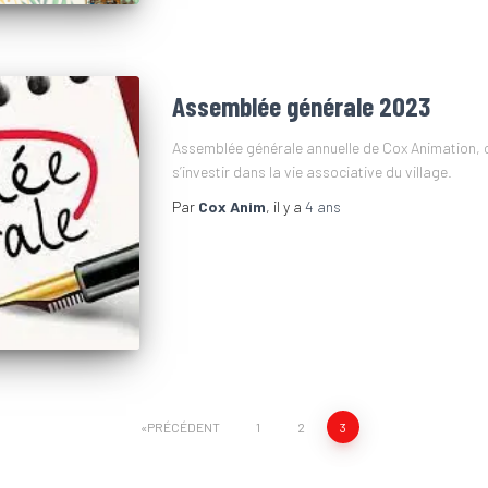
Assemblée générale 2023
Assemblée générale annuelle de Cox Animation, o
s’investir dans la vie associative du village.
Par
Cox Anim
, il y a
4 ans
PRÉCÉDENT
1
2
3