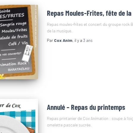
Repas Moules-Frites, fête de l
Repas moules-frites et concert du groupe rock Ba
de la musique.
Par
Cox Anim
, il y a
3 ans
Annulé – Repas du printemps
Repas printanier de Cox Animation : soupe à l’oi
omelette pascale sucrée.