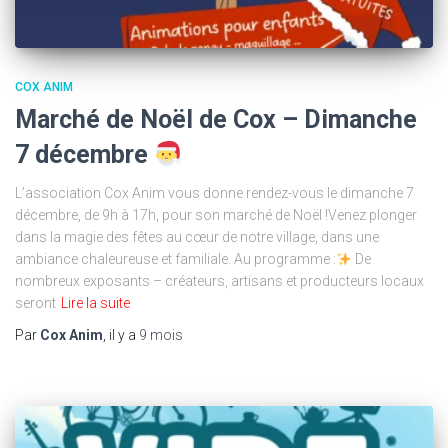
COX ANIM
Marché de Noël de Cox – Dimanche
7 décembre
L’association Cox Anim vous donne rendez-vous le dimanche 7
décembre, de 9h à 17h, pour son marché de Noël !Venez plonger
dans la magie des fêtes au cœur de notre village, dans une
ambiance chaleureuse et familiale. Au programme :
De
nombreux exposants – créateurs, artisans et producteurs locaux
seront
Lire la suite
Par
Cox Anim
, il y a
9 mois