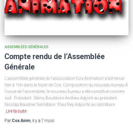
ASSEMBLÉES GÉNÉRALES
Compte rendu de l’Assemblée
Générale
L’assemblée générale de l’association Cox Animation s’est tenue
hier à 16h dans le foyer de Cox. Composition du nouveau bureau À
l’issue de l’assemblée, le nouveau bureau a été constitué comme
suit : Président : Rémy Bouldoire-Andrieu Adjoint au président :
Nicolas Baudrier Secrétaire : Paul Rey Adjointe au secrétaire
Lire la suite
Par
Cox Anim
, il y a
7 mois