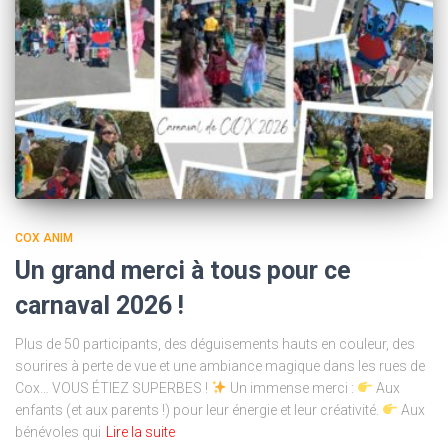
COX ANIM
Un grand merci à tous pour ce
carnaval 2026 !
Plus de 50 participants, des déguisements hauts en couleur, des
sourires à perte de vue et une ambiance magique dans les rues de
Cox… VOUS ÉTIEZ SUPERBES !
Un immense merci :
Aux
enfants (et aux parents !) pour leur énergie et leur créativité.
Aux
bénévoles qui
Lire la suite