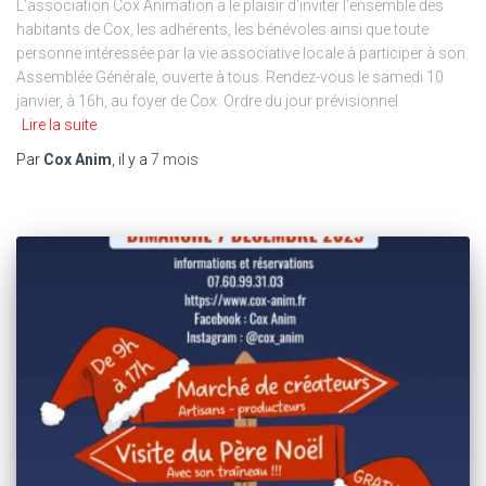
L’association Cox Animation a le plaisir d’inviter l’ensemble des
habitants de Cox, les adhérents, les bénévoles ainsi que toute
personne intéressée par la vie associative locale à participer à son
Assemblée Générale, ouverte à tous. Rendez-vous le samedi 10
janvier, à 16h, au foyer de Cox. Ordre du jour prévisionnel
Lire la suite
Par
Cox Anim
, il y a
7 mois