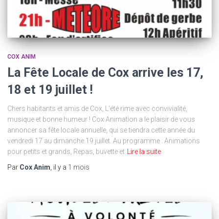
COX ANIM
La Fête Locale de Cox arrive les 17,
18 et 19 juillet !
Chers habitants et amis de Cox, L’été rime avec convivialité,
musique et bonne humeur ! Cox Animation a le plaisir de vous
annoncer sa fête locale annuelle, qui se tiendra cette année du
vendredi 17 au dimanche 19 juillet. Au programme : Animations
pour petits et grands, Repas, buvette et
Lire la suite
Par
Cox Anim
, il y a
1 mois