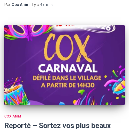
Par
Cox Anim
, il y a
4 mois
COX ANIM
Reporté – Sortez vos plus beaux