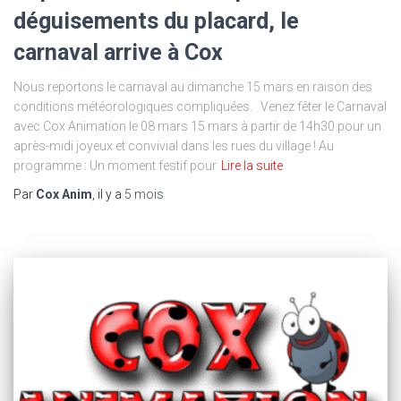
déguisements du placard, le
carnaval arrive à Cox
Nous reportons le carnaval au dimanche 15 mars en raison des
conditions météorologiques compliquées. Venez fêter le Carnaval
avec Cox Animation le 08 mars 15 mars à partir de 14h30 pour un
après-midi joyeux et convivial dans les rues du village ! Au
programme : Un moment festif pour
Lire la suite
Par
Cox Anim
, il y a
5 mois