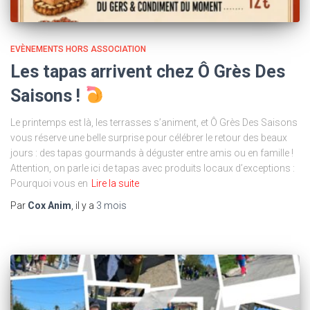
EVÈNEMENTS HORS ASSOCIATION
Les tapas arrivent chez Ô Grès Des
Saisons !
Le printemps est là, les terrasses s’animent, et Ô Grès Des Saisons
vous réserve une belle surprise pour célébrer le retour des beaux
jours : des tapas gourmands à déguster entre amis ou en famille !
Attention, on parle ici de tapas avec produits locaux d’exceptions :
Pourquoi vous en
Lire la suite
Par
Cox Anim
, il y a
3 mois