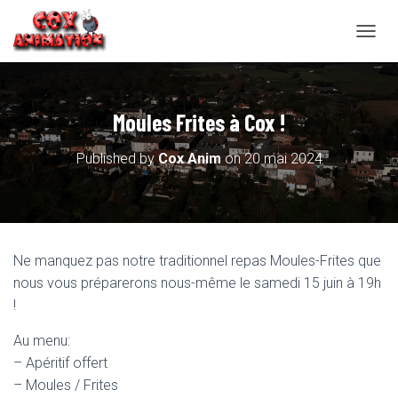
OUVRI
Moules Frites à Cox !
Published by
Cox Anim
on
20 mai 2024
Ne manquez pas notre traditionnel repas Moules-Frites que
nous vous préparerons nous-même le samedi 15 juin à 19h
!
Au menu:
– Apéritif offert
– Moules / Frites