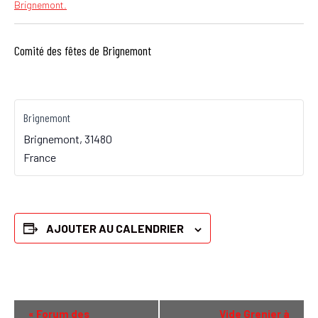
Brignemont.
Comité des fêtes de Brignemont
Brignemont
Brignemont
,
31480
France
AJOUTER AU CALENDRIER
N
«
Forum des
Vide Grenier à